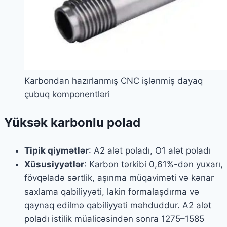
Karbondan hazırlanmış CNC işlənmiş dayaq
çubuq komponentləri
Yüksək karbonlu polad
Tipik qiymətlər
: A2 alət poladı, O1 alət poladı
Xüsusiyyətlər
: Karbon tərkibi 0,61%-dən yuxarı,
fövqəladə sərtlik, aşınma müqaviməti və kənar
saxlama qabiliyyəti, lakin formalaşdırma və
qaynaq edilmə qabiliyyəti məhduddur. A2 alət
poladı istilik müalicəsindən sonra 1275–1585