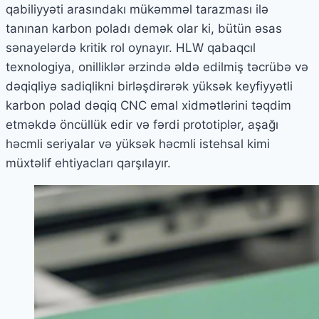
qabiliyyəti arasındakı mükəmməl tarazması ilə
tanınan karbon poladı demək olar ki, bütün əsas
sənayelərdə kritik rol oynayır. HLW qabaqcıl
texnologiya, onilliklər ərzində əldə edilmiş təcrübə və
dəqiqliyə sadiqlikni birləşdirərək yüksək keyfiyyətli
karbon polad dəqiq CNC emal xidmətlərini təqdim
etməkdə öncüllük edir və fərdi prototiplər, aşağı
həcmli seriyalar və yüksək həcmli istehsal kimi
müxtəlif ehtiyacları qarşılayır.