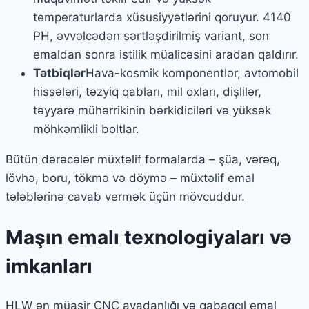
temperaturlarda xüsusiyyətlərini qoruyur. 4140
PH, əvvəlcədən sərtləşdirilmiş variant, son
emaldan sonra istilik müalicəsini aradan qaldırır.
Tətbiqlər
Hava-kosmik komponentlər, avtomobil
hissələri, təzyiq qabları, mil oxları, dişlilər,
təyyarə mühərrikinin bərkidiciləri və yüksək
möhkəmlikli boltlar.
Bütün dərəcələr müxtəlif formalarda – şüa, vərəq,
lövhə, boru, tökmə və döymə – müxtəlif emal
tələblərinə cavab vermək üçün mövcuddur.
Maşın emalı texnologiyaları və
imkanları
HLW ən müasir CNC avadanlığı və qabaqcıl emal