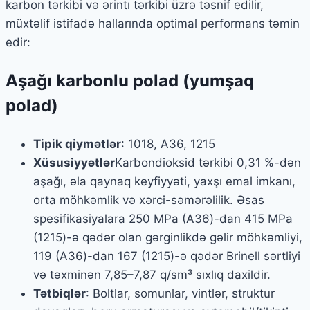
karbon tərkibi və ərintı tərkibi üzrə təsnif edilir,
müxtəlif istifadə hallarında optimal performans təmin
edir:
Aşağı karbonlu polad (yumşaq
polad)
Tipik qiymətlər
: 1018, A36, 1215
Xüsusiyyətlər
Karbondioksid tərkibi 0,31 %-dən
aşağı, əla qaynaq keyfiyyəti, yaxşı emal imkanı,
orta möhkəmlik və xərci-səmərəlilik. Əsas
spesifikasiyalara 250 MPa (A36)-dan 415 MPa
(1215)-ə qədər olan gərginlikdə gəlir möhkəmliyi,
119 (A36)-dan 167 (1215)-ə qədər Brinell sərtliyi
və təxminən 7,85–7,87 q/sm³ sıxlıq daxildir.
Tətbiqlər
: Boltlar, somunlar, vintlər, struktur