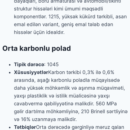
dayaqları, boru armaturası və avtomobil/tikinti
struktur hissələri kimi ümumi məqsədli
komponentlər. 1215, yüksək kükürd tərkibli, asan
emal edilən variant, geniş emal tələb edən
hissələr üçün idealdır.
Orta karbonlu polad
Tipik dərəcə
: 1045
Xüsusiyyətlər
Karbon tərkibi 0,3% ilə 0,6%
arasında, aşağı karbonlu poladla müqayisədə
daha yüksək möhkəmlik və aşınma müqaviməti,
yaxşı plastiklik və istilik müalicəsinə yaxşı
cavabvermə qabiliyyətinə malikdir. 560 MPa
gəlir dartılma möhkəmliyinə, 210 Brinell sərtliyinə
və 16% uzanmaya malikdir.
Tətbiqlər
Orta dərəcədə gərginliyə məruz qalan