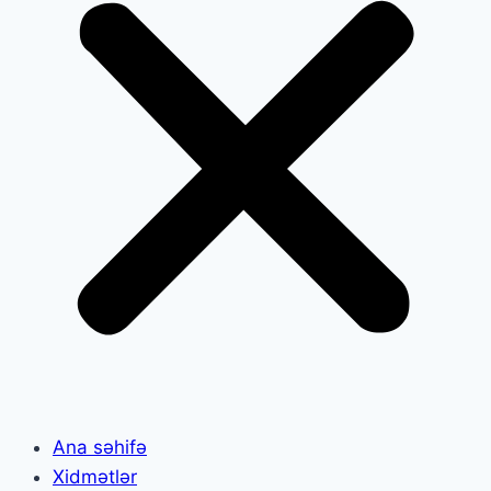
Ana səhifə
Xidmətlər