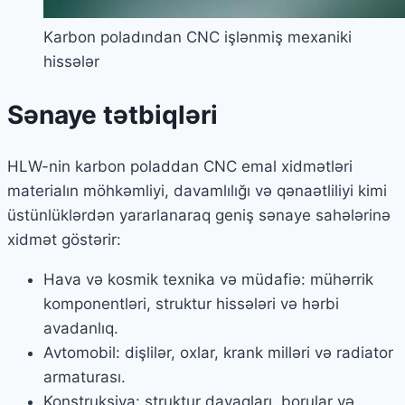
Karbon poladından CNC işlənmiş mexaniki
hissələr
Sənaye tətbiqləri
HLW-nin karbon poladdan CNC emal xidmətləri
materialın möhkəmliyi, davamlılığı və qənaətliliyi kimi
üstünlüklərdən yararlanaraq geniş sənaye sahələrinə
xidmət göstərir:
Hava və kosmik texnika və müdafiə: mühərrik
komponentləri, struktur hissələri və hərbi
avadanlıq.
Avtomobil: dişlilər, oxlar, krank milləri və radiator
armaturası.
Konstruksiya: struktur dayaqları, borular və