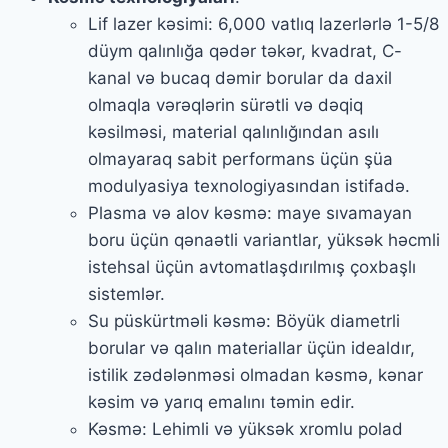
Lif lazer kəsimi: 6,000 vatlıq lazerlərlə 1-5/8
düym qalınlığa qədər təkər, kvadrat, C-
kanal və bucaq dəmir borular da daxil
olmaqla vərəqlərin sürətli və dəqiq
kəsilməsi, material qalınlığından asılı
olmayaraq sabit performans üçün şüa
modulyasiya texnologiyasından istifadə.
Plasma və alov kəsmə: maye sıvamayan
boru üçün qənaətli variantlar, yüksək həcmli
istehsal üçün avtomatlaşdırılmış çoxbaşlı
sistemlər.
Su püskürtməli kəsmə: Böyük diametrli
borular və qalın materiallar üçün idealdır,
istilik zədələnməsi olmadan kəsmə, kənar
kəsim və yarıq emalını təmin edir.
Kəsmə: Lehimli və yüksək xromlu polad