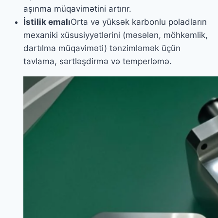
aşınma müqavimətini artırır.
İstilik emalı
Orta və yüksək karbonlu poladların
mexaniki xüsusiyyətlərini (məsələn, möhkəmlik,
dartılma müqaviməti) tənzimləmək üçün
tavlama, sərtləşdirmə və temperləmə.