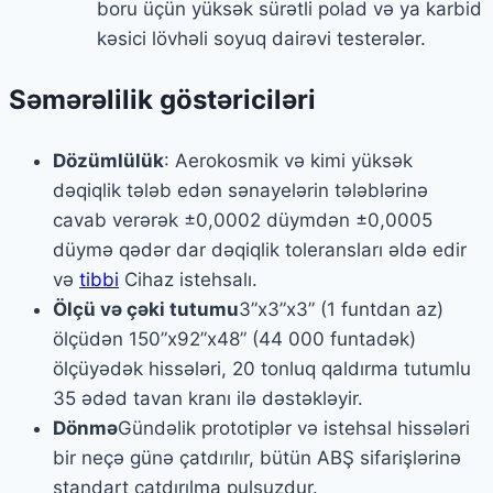
boru üçün yüksək sürətli polad və ya karbid
kəsici lövhəli soyuq dairəvi testerələr.
Səmərəlilik göstəriciləri
Dözümlülük
: Aerokosmik və kimi yüksək
dəqiqlik tələb edən sənayelərin tələblərinə
cavab verərək ±0,0002 düymdən ±0,0005
düymə qədər dar dəqiqlik toleransları əldə edir
və
tibbi
Cihaz istehsalı.
Ölçü və çəki tutumu
3”x3”x3” (1 funtdan az)
ölçüdən 150”x92”x48” (44 000 funtadək)
ölçüyədək hissələri, 20 tonluq qaldırma tutumlu
35 ədəd tavan kranı ilə dəstəkləyir.
Dönmə
Gündəlik prototiplər və istehsal hissələri
bir neçə günə çatdırılır, bütün ABŞ sifarişlərinə
standart çatdırılma pulsuzdur.