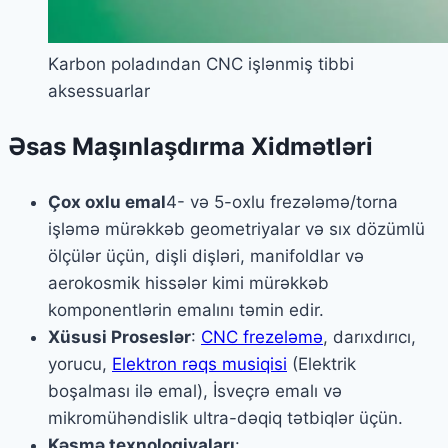
Karbon poladından CNC işlənmiş tibbi
aksessuarlar
Əsas Maşınlaşdırma Xidmətləri
Çox oxlu emal
4- və 5-oxlu frezələmə/torna
işləmə mürəkkəb geometriyalar və sıx dözümlü
ölçülər üçün, dişli dişləri, manifoldlar və
aerokosmik hissələr kimi mürəkkəb
komponentlərin emalını təmin edir.
Xüsusi Proseslər
:
CNC frezeləmə
, darıxdırıcı,
yorucu,
Elektron rəqs musiqisi
(Elektrik
boşalması ilə emal), İsveçrə emalı və
mikromühəndislik ultra-dəqiq tətbiqlər üçün.
Kəsmə texnologiyaları
: