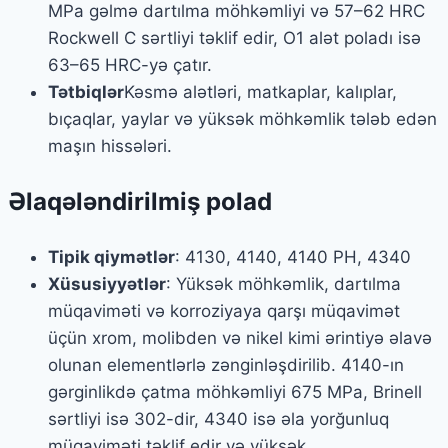
MPa gəlmə dartılma möhkəmliyi və 57–62 HRC
Rockwell C sərtliyi təklif edir, O1 alət poladı isə
63–65 HRC-yə çatır.
Tətbiqlər
Kəsmə alətləri, matkaplar, kalıplar,
bıçaqlar, yaylar və yüksək möhkəmlik tələb edən
maşın hissələri.
Əlaqələndirilmiş polad
Tipik qiymətlər
: 4130, 4140, 4140 PH, 4340
Xüsusiyyətlər
: Yüksək möhkəmlik, dartılma
müqaviməti və korroziyaya qarşı müqavimət
üçün xrom, molibden və nikel kimi ərintiyə əlavə
olunan elementlərlə zənginləşdirilib. 4140-ın
gərginlikdə çatma möhkəmliyi 675 MPa, Brinell
sərtliyi isə 302-dir, 4340 isə əla yorğunluq
müqaviməti təklif edir və yüksək