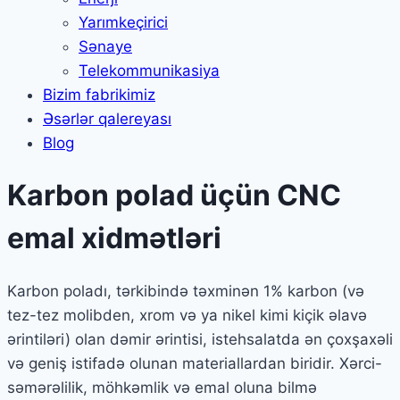
Yarımkeçirici
Sənaye
Telekommunikasiya
Bizim fabrikimiz
Əsərlər qalereyası
Blog
Karbon polad üçün CNC
emal xidmətləri
Karbon poladı, tərkibində təxminən 1% karbon (və
tez-tez molibden, xrom və ya nikel kimi kiçik əlavə
ərintiləri) olan dəmir ərintisi, istehsalatda ən çoxşaxəli
və geniş istifadə olunan materiallardan biridir. Xərci-
səmərəlilik, möhkəmlik və emal oluna bilmə