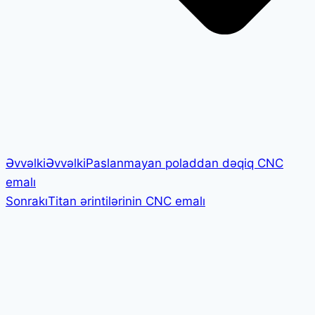
Əvvəlki
Əvvəlki
Paslanmayan poladdan dəqiq CNC
emalı
Sonrakı
Titan ərintilərinin CNC emalı