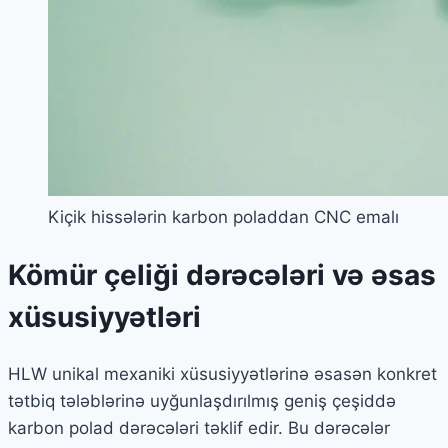
Kiçik hissələrin karbon poladdan CNC emalı
Kömür çeliği dərəcələri və əsas
xüsusiyyətləri
HLW unikal mexaniki xüsusiyyətlərinə əsasən konkret
tətbiq tələblərinə uyğunlaşdırılmış geniş çeşiddə
karbon polad dərəcələri təklif edir. Bu dərəcələr