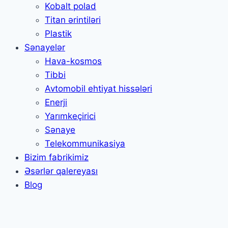
Kobalt polad
Titan ərintiləri
Plastik
Sənayelər
Hava-kosmos
Tibbi
Avtomobil ehtiyat hissələri
Enerji
Yarımkeçirici
Sənaye
Telekommunikasiya
Bizim fabrikimiz
Əsərlər qalereyası
Blog