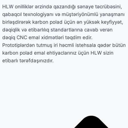
HLW onilliklər ərzində qazandığı sənaye təcrübəsini,
qabaqcıl texnologiyanı və müştəriyönümlü yanaşmanı
birləşdirərək karbon polad üçün ən yüksək keyfiyyət,
dəqiqlik və etibarlılıq standartlarına cavab verən
dəqiq CNC emal xidmətləri təqdim edir.
Prototiplərdən tutmuş iri həcmli istehsala qədər bütün
karbon polad emal ehtiyaclarınız üçün HLW sizin
etibarlı tərəfdaşınızdır.