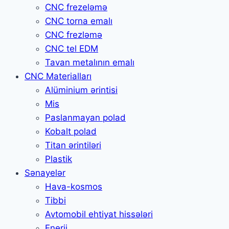
CNC frezeləmə
CNC torna emalı
CNC frezləmə
CNC tel EDM
Tavan metalının emalı
CNC Materialları
Alüminium ərintisi
Mis
Paslanmayan polad
Kobalt polad
Titan ərintiləri
Plastik
Sənayelər
Hava-kosmos
Tibbi
Avtomobil ehtiyat hissələri
Enerji