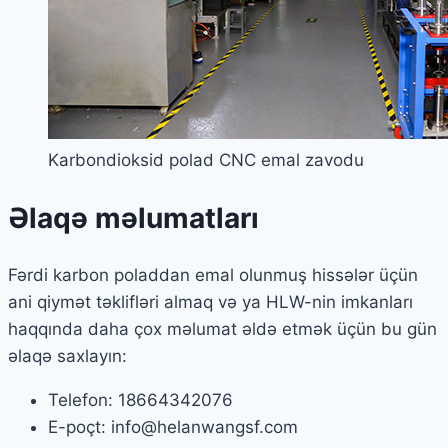
Karbondioksid polad CNC emal zavodu
Əlaqə məlumatları
Fərdi karbon poladdan emal olunmuş hissələr üçün
ani qiymət təklifləri almaq və ya HLW-nin imkanları
haqqında daha çox məlumat əldə etmək üçün bu gün
əlaqə saxlayın:
Telefon: 18664342076
E-poçt: info@helanwangsf.com