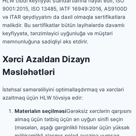
HLW ciddi keyfiyyət standartlarına riayət edir, ISO
9001:2015, ISO 13485, IATF 16949:2016, AS9100D
və ITAR qeydiyyatını da daxil olmaqla sertifikatlara
malikdir. Bu sertifikatlar bütün layihələrdə davamlı
keyfiyyətə, tənzimləyici uyğunluğa və müştəri
məmnunluğuna sadiqliyi əks etdirir.
Xərci Azaldan Dizayn
Məsləhətləri
İstehsal səmərəliliyini optimallaşdırmaq və xərcləri
azaltmaq üçün HLW tövsiyə edir:
Materialın seçilməsi
Gərəksiz xərclərin qarşısını
almaq üçün tətbiq üçün ən uyğun sinifi seçin
(məsələn, aşağı gərginlikli hissələr üçün yüksək
möhkəmlikli alaşmış polad əvəzinə yumşaq