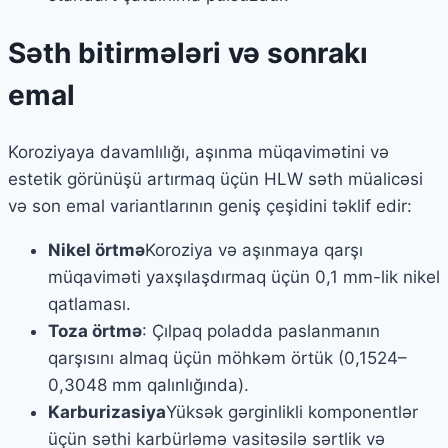
Səth bitirmələri və sonrakı
emal
Koroziyaya davamlılığı, aşınma müqavimətini və
estetik görünüşü artırmaq üçün HLW səth müalicəsi
və son emal variantlarının geniş çeşidini təklif edir:
Nikel örtmə
Koroziya və aşınmaya qarşı
müqaviməti yaxşılaşdırmaq üçün 0,1 mm-lik nikel
qatlaması.
Toza örtmə
: Çılpaq poladda paslanmanın
qarşısını almaq üçün möhkəm örtük (0,1524–
0,3048 mm qalınlığında).
Karburizasiya
Yüksək gərginlikli komponentlər
üçün səthi karbürləmə vasitəsilə sərtlik və