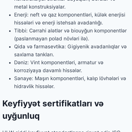
metal konstruksiyalar.
Enerji: neft və qaz komponentləri, külək enerjisi
hissələri və enerji istehsalı avadanlığı.
Tibbi: Cərrahi alətlər və biouyğun komponentlər
(paslanmayan polad növləri ilə).
Qida və farmasevtika: Gigiyenik avadanlıqlar və
saxlama tankları.
Dəniz: Vint komponentləri, armatur və
korroziyaya davamlı hissələr.
Sənaye: Maşın komponentləri, kalıp lövhələri və
hidravlik hissələr.
Keyfiyyət sertifikatları və
uyğunluq