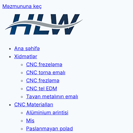
Məzmununa keç
Ana səhifə
Xidmətlər
CNC frezeləmə
CNC torna emalı
CNC frezləmə
CNC tel EDM
Tavan metalının emalı
CNC Materialları
Alüminium ərintisi
Mis
Paslanmayan polad