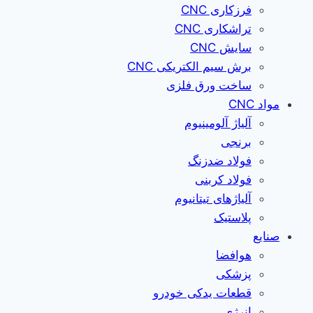
فرزکاری CNC
تراشکاری CNC
سایش CNC
برش سیم الکتریکی CNC
ساخت ورق فلزی
مواد CNC
آلیاژ آلومینیوم
برنجی
فولاد ضدزنگ
فولاد کربنی
آلیاژهای تیتانیوم
پلاستیک
صنایع
هوافضا
پزشکی
قطعات یدکی خودرو
انرژی