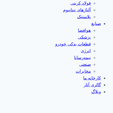
فولاد کربنی
آلیاژهای تیتانیوم
پلاستیک
صنایع
هوافضا
پزشکی
قطعات یدکی خودرو
انرژی
نیمه‌رسانا
صنعتی
مخابرات
کارخانه ما
گالری آثار
وبلاگ