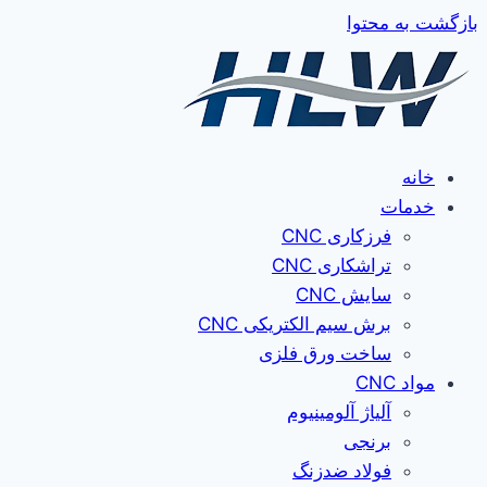
بازگشت به محتوا
خانه
خدمات
فرزکاری CNC
تراشکاری CNC
سایش CNC
برش سیم الکتریکی CNC
ساخت ورق فلزی
مواد CNC
آلیاژ آلومینیوم
برنجی
فولاد ضدزنگ