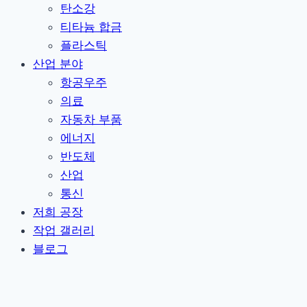
탄소강
티타늄 합금
플라스틱
산업 분야
항공우주
의료
자동차 부품
에너지
반도체
산업
통신
저희 공장
작업 갤러리
블로그