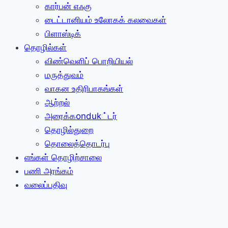
கார்பன் எஃகு
டைட்டானியம் உலோகக் கலவைகள்
பிளாஸ்டிக்
தொழில்கள்
விண்வெளிப் பொறியியல்
மருத்துவம்
வாகன உதிரிபாகங்கள்
ஆற்றல்
அரைக்கonduk்டர்
தொழில்துறை
தொலைத்தொடர்பு
எங்கள் தொழிற்சாலை
பணி அரங்கம்
வலைப்பதிவு