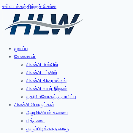
உள்ளடக்கத்திற்குச் செல்க
முகப்பு
சேவைகள்
சிஎன்சி மில்லிங்
சிஎன்சி டர்னிங்
சிஎன்சி கிரைண்டிங்
சிஎன்சி வயர் இடிஎம்
தகடு உலோகத் தயாரிப்பு
சிஎன்சி பொருட்கள்
அலுமினியம் கலவை
பித்தளை
துருப்பிடிக்காத எஃகு