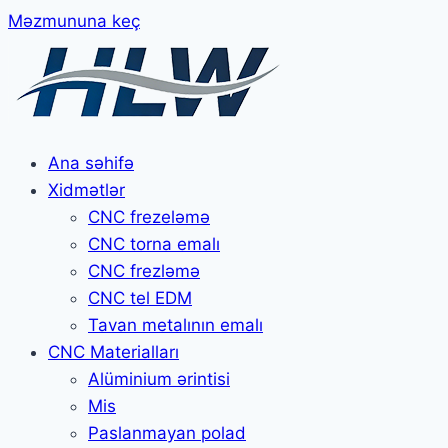
Məzmununa keç
Ana səhifə
Xidmətlər
CNC frezeləmə
CNC torna emalı
CNC frezləmə
CNC tel EDM
Tavan metalının emalı
CNC Materialları
Alüminium ərintisi
Mis
Paslanmayan polad