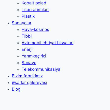
Kobalt polad
Titan ərintiləri
Plastik
Sənayelər
Hava-kosmos
Tibbi
Avtomobil ehtiyat hissələri
Enerji
Yarımkeçirici
Sənaye
Telekommunikasiya
Bizim fabrikimiz
Əsərlər qalereyası
Blog