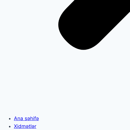
Ana səhifə
Xidmətlər