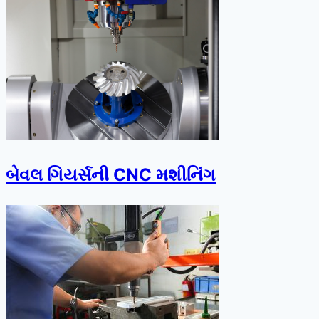
બેવલ ગિયર્સની CNC મશીનિંગ