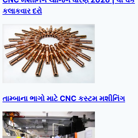
કલાકવાર દરો
તામ્બાના ભાગો માટે CNC કસ્ટમ મશીનિંગ