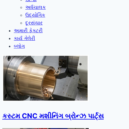
અર્ધચાલક
ઉદ્યોગિક
દૂરસંચાર
અમારી ફેક્ટરી
કાર્ય ગેલેરી
બ્લોગ
કસ્ટમ CNC મશીનિંગ બ્રોન્ઝ પાર્ટ્સ