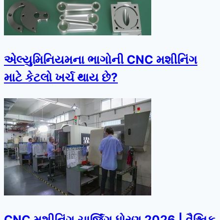
એલ્યુમિનિયમના ભાગોની CNC મશીનિંગ
માટે કેટલો ખર્ચ થાય છે?
CNC મશીનિંગ ચાર્જિંગ ધોરણ 2026 | વૈશ્વિક