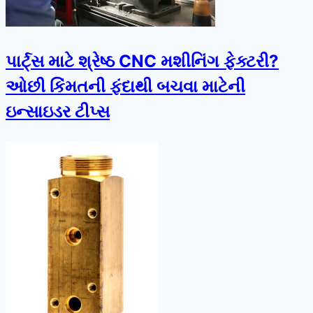
પાર્ટ્સ માટે શ્રેષ્ઠ CNC મશીનિંગ ફેક્ટરી?
ઓછી કિંમતની ફંદાથી બચવા માટેની
ઇન્સાઇડર ટીપ્સ