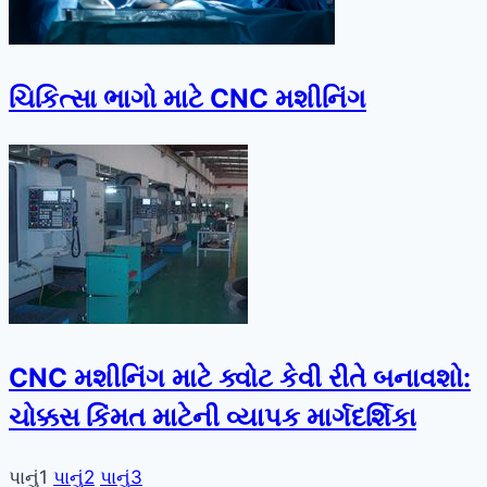
ચિકિત્સા ભાગો માટે CNC મશીનિંગ
CNC મશીનિંગ માટે ક્વોટ કેવી રીતે બનાવશો:
ચોક્કસ કિંમત માટેની વ્યાપક માર્ગદર્શિકા
પાનું
1
પાનું
2
પાનું
3