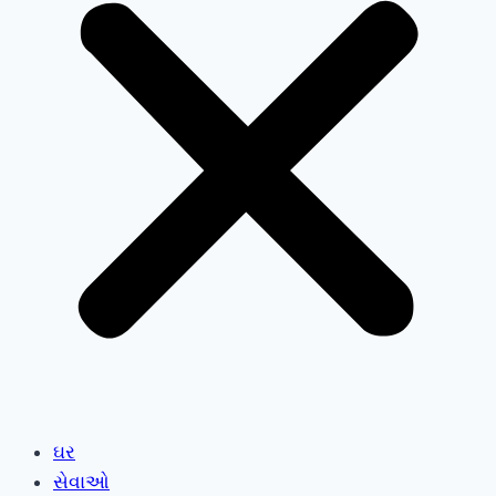
ઘર
સેવાઓ