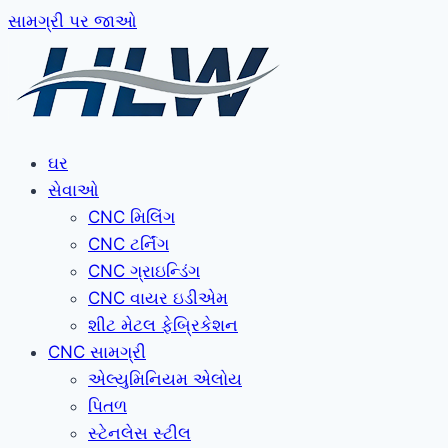
સામગ્રી પર જાઓ
ઘર
સેવાઓ
CNC મિલિંગ
CNC ટર્નિંગ
CNC ગ્રાઇન્ડિંગ
CNC વાયર ઇડીએમ
શીટ મેટલ ફેબ્રિકેશન
CNC સામગ્રી
એલ્યુમિનિયમ એલોય
પિતળ
સ્ટેનલેસ સ્ટીલ