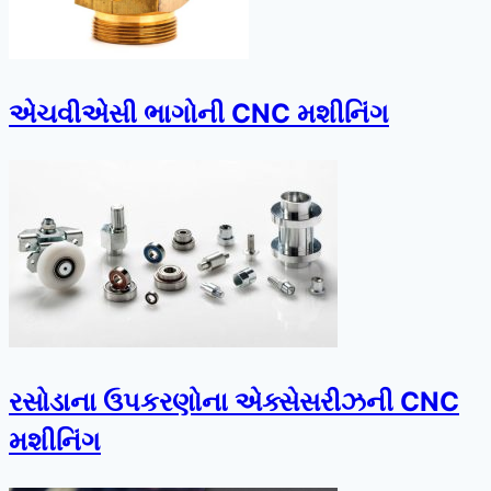
એચવીએસી ભાગોની CNC મશીનિંગ
રસોડાના ઉપકરણોના એક્સેસરીઝની CNC
મશીનિંગ