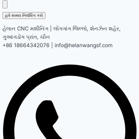
હવે સમય નિર્ધારિત કરો
હેલાન CNC મશીનિંગ | લોંગગાંગ જિલ્લો, શેનઝેન શહેર,
ગુઆંગડોંગ પ્રાંત, ચીન
+86 18664342076 | info@helanwangsf.com