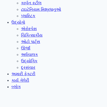
કાર્બન સ્ટીલ
ટાઇટેનિયમ મિશ્રધાતુઓ
પ્લાસ્ટિક
ઉદ્યોગો
એરોસ્પેસ
ચિકિત્સાકીય
ઓટો પાર્ટ્સ
ઊર્જા
અર્ધચાલક
ઉદ્યોગિક
દૂરસંચાર
અમારી ફેક્ટરી
કાર્ય ગેલેરી
બ્લોગ