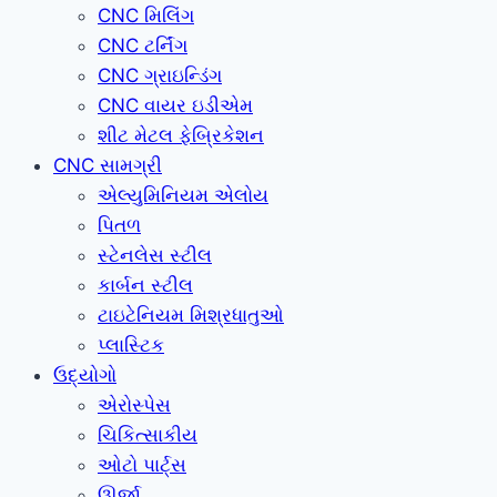
CNC મિલિંગ
CNC ટર્નિંગ
CNC ગ્રાઇન્ડિંગ
CNC વાયર ઇડીએમ
શીટ મેટલ ફેબ્રિકેશન
CNC સામગ્રી
એલ્યુમિનિયમ એલોય
પિતળ
સ્ટેનલેસ સ્ટીલ
કાર્બન સ્ટીલ
ટાઇટેનિયમ મિશ્રધાતુઓ
પ્લાસ્ટિક
ઉદ્યોગો
એરોસ્પેસ
ચિકિત્સાકીય
ઓટો પાર્ટ્સ
ઊર્જા