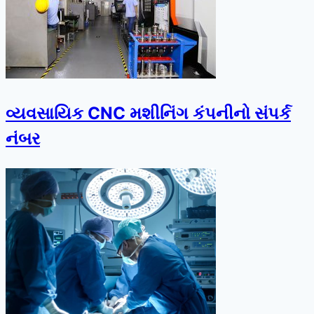
વ્યવસાયિક CNC મશીનિંગ કંપનીનો સંપર્ક
નંબર