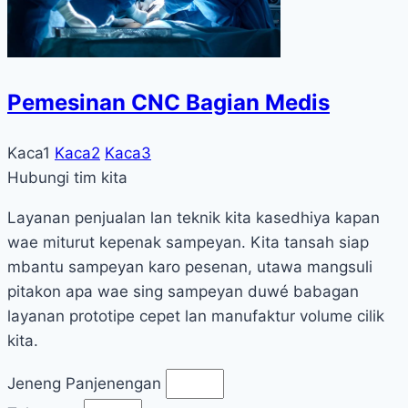
Pemesinan CNC Bagian Medis
Kaca
1
Kaca
2
Kaca
3
Hubungi tim kita
Layanan penjualan lan teknik kita kasedhiya kapan
wae miturut kepenak sampeyan. Kita tansah siap
mbantu sampeyan karo pesenan, utawa mangsuli
pitakon apa wae sing sampeyan duwé babagan
layanan prototipe cepet lan manufaktur volume cilik
kita.
Jeneng Panjenengan