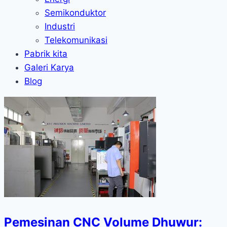
Semikonduktor
Industri
Telekomunikasi
Pabrik kita
Galeri Karya
Blog
Pemesinan CNC Volume Dhuwur: