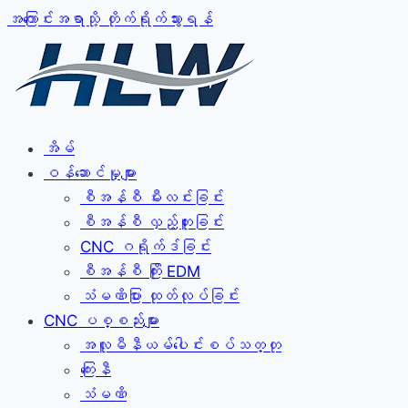
အကြောင်းအရာသို့ တိုက်ရိုက်သွားရန်
အိမ်
ဝန်ဆောင်မှုများ
စီအန်စီ မီးလင်းခြင်း
စီအန်စီ လှည့်တူးခြင်း
CNC ဂရိုက်ဒ်ခြင်း
စီအန်စီ ကြိုး EDM
သံမဏိပြား ထုတ်လုပ်ခြင်း
CNC ပစ္စည်းများ
အလူမီနီယမ်ပေါင်းစပ်သတ္တု
ကြေးနီ
သံမဏိ