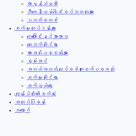
ကာဗွန်သံမဏိ
တီတေနီယမ်ပေါင်းစပ်သတ္တုများ
ပလတ်စတစ်
စက်မှုလုပ်ငန်းများ
လေကြောင်းနှင့်အာကာသ
ဆေးဘက်ဆိုင်ရာ
ကားအပိုပစ္စည်းများ
စွမ်းအင်
အလယ်အလတ်လျှပ်စစ်ကူးစက်ပစ္စည်း
စက်မှုဆိုင်ရာ
ဆက်သွယ်ရေး
ကျွန်ုပ်တို့၏စက်ရုံ
အလုပ်ပြခန်း
ဘလော့ဂ်