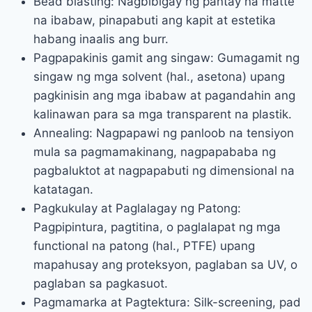
Bead blasting: Nagbibigay ng pantay na matte
na ibabaw, pinapabuti ang kapit at estetika
habang inaalis ang burr.
Pagpapakinis gamit ang singaw: Gumagamit ng
singaw ng mga solvent (hal., asetona) upang
pagkinisin ang mga ibabaw at pagandahin ang
kalinawan para sa mga transparent na plastik.
Annealing: Nagpapawi ng panloob na tensiyon
mula sa pagmamakinang, nagpapababa ng
pagbaluktot at nagpapabuti ng dimensional na
katatagan.
Pagkukulay at Paglalagay ng Patong:
Pagpipintura, pagtitina, o paglalapat ng mga
functional na patong (hal., PTFE) upang
mapahusay ang proteksyon, paglaban sa UV, o
paglaban sa pagkasuot.
Pagmamarka at Pagtektura: Silk-screening, pad