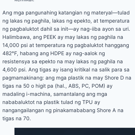
Ang mga pangunahing katangian ng materyal—tulad
ng lakas ng paghila, lakas ng epekto, at temperatura
ng pagbaluktot dahil sa init—ay nag-iiba ayon sa uri.
Halimbawa, ang PEEK ay may lakas ng paghila na
14,000 psi at temperatura ng pagbaluktot hanggang
482°F, habang ang HDPE ay nag-aalok ng
resistensya sa epekto na may lakas ng paghila na
4,600 psi. Ang tigas ay isang kritikal na salik para sa
pagmamakinang: ang mga plastik na may Shore D na
tigas na 50 o higit pa (hal., ABS, PC, POM) ay
madaling i-machina, samantalang ang mga
nababaluktot na plastik tulad ng TPU ay
nangangailangan ng pinakamababang Shore A na
tigas na 70.