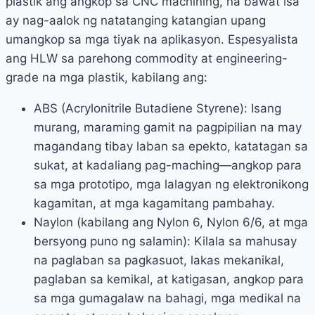
plastik ang angkop sa CNC machining, na bawat isa
ay nag-aalok ng natatanging katangian upang
umangkop sa mga tiyak na aplikasyon. Espesyalista
ang HLW sa parehong commodity at engineering-
grade na mga plastik, kabilang ang:
ABS (Acrylonitrile Butadiene Styrene): Isang
murang, maraming gamit na pagpipilian na may
magandang tibay laban sa epekto, katatagan sa
sukat, at kadaliang pag-maching—angkop para
sa mga prototipo, mga lalagyan ng elektronikong
kagamitan, at mga kagamitang pambahay.
Naylon (kabilang ang Nylon 6, Nylon 6/6, at mga
bersyong puno ng salamin): Kilala sa mahusay
na paglaban sa pagkasuot, lakas mekanikal,
paglaban sa kemikal, at katigasan, angkop para
sa mga gumagalaw na bahagi, mga medikal na