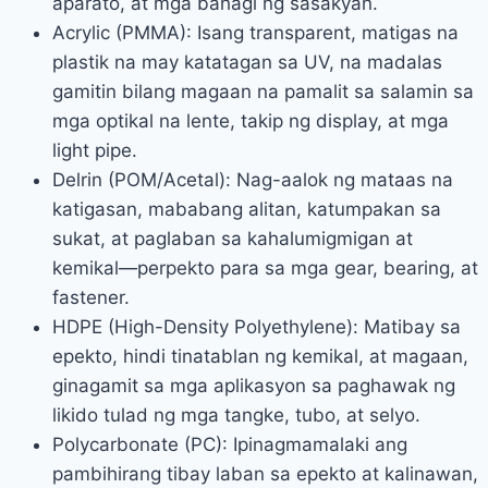
aparato, at mga bahagi ng sasakyan.
Acrylic (PMMA): Isang transparent, matigas na
plastik na may katatagan sa UV, na madalas
gamitin bilang magaan na pamalit sa salamin sa
mga optikal na lente, takip ng display, at mga
light pipe.
Delrin (POM/Acetal): Nag-aalok ng mataas na
katigasan, mababang alitan, katumpakan sa
sukat, at paglaban sa kahalumigmigan at
kemikal—perpekto para sa mga gear, bearing, at
fastener.
HDPE (High-Density Polyethylene): Matibay sa
epekto, hindi tinatablan ng kemikal, at magaan,
ginagamit sa mga aplikasyon sa paghawak ng
likido tulad ng mga tangke, tubo, at selyo.
Polycarbonate (PC): Ipinagmamalaki ang
pambihirang tibay laban sa epekto at kalinawan,