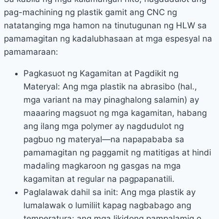
pag-machining ng plastik gamit ang CNC ng
natatanging mga hamon na tinutugunan ng HLW sa
pamamagitan ng kadalubhasaan at mga espesyal na
pamamaraan:
Pagkasuot ng Kagamitan at Pagdikit ng
Materyal: Ang mga plastik na abrasibo (hal.,
mga variant na may pinaghalong salamin) ay
maaaring magsuot ng mga kagamitan, habang
ang ilang mga polymer ay nagdudulot ng
pagbuo ng materyal—na napapababa sa
pamamagitan ng paggamit ng matitigas at hindi
madaling magkaroon ng gasgas na mga
kagamitan at regular na pagpapanatili.
Paglalawak dahil sa init: Ang mga plastik ay
lumalawak o lumiliit kapag nagbabago ang
temperatura; ang mga likidong pampalamig o