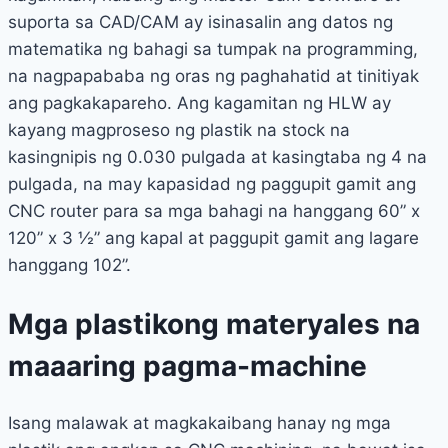
suporta sa CAD/CAM ay isinasalin ang datos ng
matematika ng bahagi sa tumpak na programming,
na nagpapababa ng oras ng paghahatid at tinitiyak
ang pagkakapareho. Ang kagamitan ng HLW ay
kayang magproseso ng plastik na stock na
kasingnipis ng 0.030 pulgada at kasingtaba ng 4 na
pulgada, na may kapasidad ng paggupit gamit ang
CNC router para sa mga bahagi na hanggang 60” x
120” x 3 ½” ang kapal at paggupit gamit ang lagare
hanggang 102”.
Mga plastikong materyales na
maaaring pagma-machine
Isang malawak at magkakaibang hanay ng mga