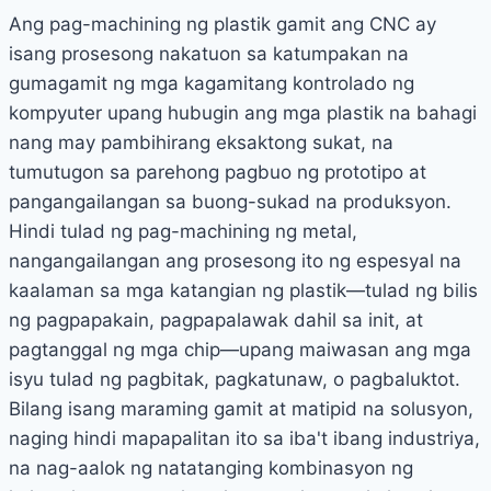
Ang pag-machining ng plastik gamit ang CNC ay
isang prosesong nakatuon sa katumpakan na
gumagamit ng mga kagamitang kontrolado ng
kompyuter upang hubugin ang mga plastik na bahagi
nang may pambihirang eksaktong sukat, na
tumutugon sa parehong pagbuo ng prototipo at
pangangailangan sa buong-sukad na produksyon.
Hindi tulad ng pag-machining ng metal,
nangangailangan ang prosesong ito ng espesyal na
kaalaman sa mga katangian ng plastik—tulad ng bilis
ng pagpapakain, pagpapalawak dahil sa init, at
pagtanggal ng mga chip—upang maiwasan ang mga
isyu tulad ng pagbitak, pagkatunaw, o pagbaluktot.
Bilang isang maraming gamit at matipid na solusyon,
naging hindi mapapalitan ito sa iba't ibang industriya,
na nag-aalok ng natatanging kombinasyon ng