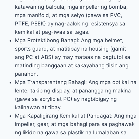
katawan ng balbula, mga impeller ng bomba,
mga manifold, at mga selyo (gawa sa PVC,
PTFE, PEEK) ay nag-aalok ng resistensya sa
kemikal at pag-iwas sa tagas.
Mga Protektibong Bahagi: Ang mga helmet,
sports guard, at matitibay na housing (gamit
ang PC at ABS) ay may mataas na pagtutol sa
matinding banggaan at kakayahang tiisin ang
panahon.
Mga Transparenteng Bahagi: Ang mga optikal na
lente, takip ng display, at panangga ng makina
(gawa sa acrylic at PC) ay nagbibigay ng
kalinawan at tibay.
Mga Kapaligirang Kemikal at Pandagat: Ang mga
impeller, gear, at mga bahagi para sa paghawak
ng likido na gawa sa plastik na lumalaban sa