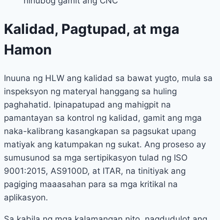
hinubog gamit ang CNC
Kalidad, Pagtupad, at mga
Hamon
Inuuna ng HLW ang kalidad sa bawat yugto, mula sa
inspeksyon ng materyal hanggang sa huling
paghahatid. Ipinapatupad ang mahigpit na
pamantayan sa kontrol ng kalidad, gamit ang mga
naka-kalibrang kasangkapan sa pagsukat upang
matiyak ang katumpakan ng sukat. Ang proseso ay
sumusunod sa mga sertipikasyon tulad ng ISO
9001:2015, AS9100D, at ITAR, na tinitiyak ang
pagiging maaasahan para sa mga kritikal na
aplikasyon.
Sa kabila ng mga kalamangan nito, nagdudulot ang