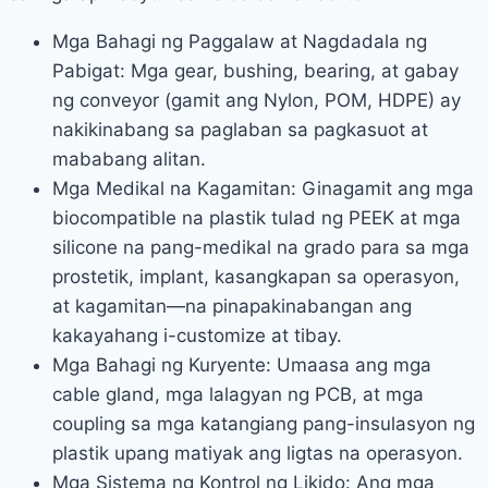
Mga Bahagi ng Paggalaw at Nagdadala ng
Pabigat: Mga gear, bushing, bearing, at gabay
ng conveyor (gamit ang Nylon, POM, HDPE) ay
nakikinabang sa paglaban sa pagkasuot at
mababang alitan.
Mga Medikal na Kagamitan: Ginagamit ang mga
biocompatible na plastik tulad ng PEEK at mga
silicone na pang-medikal na grado para sa mga
prostetik, implant, kasangkapan sa operasyon,
at kagamitan—na pinapakinabangan ang
kakayahang i-customize at tibay.
Mga Bahagi ng Kuryente: Umaasa ang mga
cable gland, mga lalagyan ng PCB, at mga
coupling sa mga katangiang pang-insulasyon ng
plastik upang matiyak ang ligtas na operasyon.
Mga Sistema ng Kontrol ng Likido: Ang mga