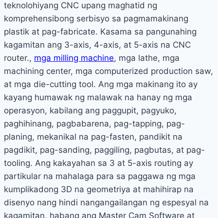
teknolohiyang CNC upang maghatid ng
komprehensibong serbisyo sa pagmamakinang
plastik at pag-fabricate. Kasama sa pangunahing
kagamitan ang 3-axis, 4-axis, at 5-axis na CNC
router.,
mga milling machine
, mga lathe, mga
machining center, mga computerized production saw,
at mga die-cutting tool. Ang mga makinang ito ay
kayang humawak ng malawak na hanay ng mga
operasyon, kabilang ang paggupit, pagyuko,
paghihinang, pagbabarena, pag-tapping, pag-
planing, mekanikal na pag-fasten, pandikit na
pagdikit, pag-sanding, paggiling, pagbutas, at pag-
tooling. Ang kakayahan sa 3 at 5-axis routing ay
partikular na mahalaga para sa paggawa ng mga
kumplikadong 3D na geometriya at mahihirap na
disenyo nang hindi nangangailangan ng espesyal na
kagamitan, habang ang Master Cam Software at