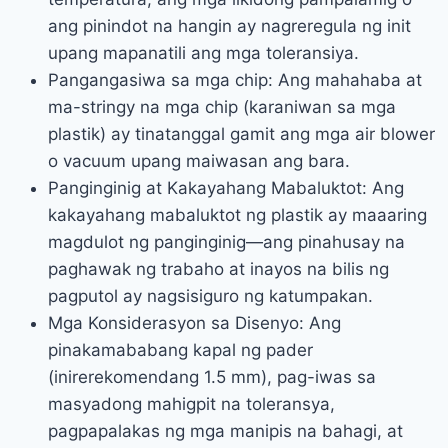
ang pinindot na hangin ay nagreregula ng init
upang mapanatili ang mga toleransiya.
Pangangasiwa sa mga chip: Ang mahahaba at
ma-stringy na mga chip (karaniwan sa mga
plastik) ay tinatanggal gamit ang mga air blower
o vacuum upang maiwasan ang bara.
Panginginig at Kakayahang Mabaluktot: Ang
kakayahang mabaluktot ng plastik ay maaaring
magdulot ng panginginig—ang pinahusay na
paghawak ng trabaho at inayos na bilis ng
pagputol ay nagsisiguro ng katumpakan.
Mga Konsiderasyon sa Disenyo: Ang
pinakamababang kapal ng pader
(inirerekomendang 1.5 mm), pag-iwas sa
masyadong mahigpit na toleransya,
pagpapalakas ng mga manipis na bahagi, at