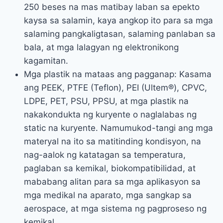
250 beses na mas matibay laban sa epekto
kaysa sa salamin, kaya angkop ito para sa mga
salaming pangkaligtasan, salaming panlaban sa
bala, at mga lalagyan ng elektronikong
kagamitan.
Mga plastik na mataas ang pagganap: Kasama
ang PEEK, PTFE (Teflon), PEI (Ultem®), CPVC,
LDPE, PET, PSU, PPSU, at mga plastik na
nakakondukta ng kuryente o naglalabas ng
static na kuryente. Namumukod-tangi ang mga
materyal na ito sa matitinding kondisyon, na
nag-aalok ng katatagan sa temperatura,
paglaban sa kemikal, biokompatibilidad, at
mababang alitan para sa mga aplikasyon sa
mga medikal na aparato, mga sangkap sa
aerospace, at mga sistema ng pagproseso ng
kemikal.