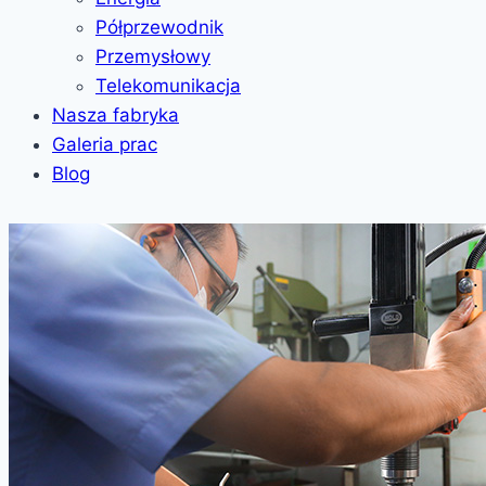
Półprzewodnik
Przemysłowy
Telekomunikacja
Nasza fabryka
Galeria prac
Blog