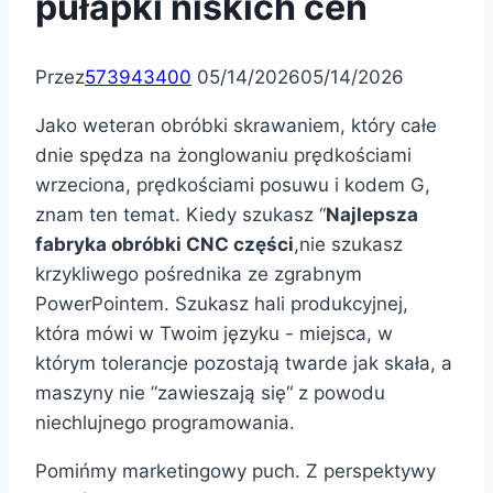
pułapki niskich cen
Przez
573943400
05/14/2026
05/14/2026
Jako weteran obróbki skrawaniem, który całe
dnie spędza na żonglowaniu prędkościami
wrzeciona, prędkościami posuwu i kodem G,
znam ten temat. Kiedy szukasz “
Najlepsza
fabryka obróbki CNC części
,nie szukasz
krzykliwego pośrednika ze zgrabnym
PowerPointem. Szukasz hali produkcyjnej,
która mówi w Twoim języku - miejsca, w
którym tolerancje pozostają twarde jak skała, a
maszyny nie ”zawieszają się“ z powodu
niechlujnego programowania.
Pomińmy marketingowy puch. Z perspektywy