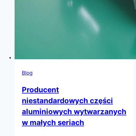
Blog
Producent
niestandardowych części
aluminiowych wytwarzanych
w małych seriach